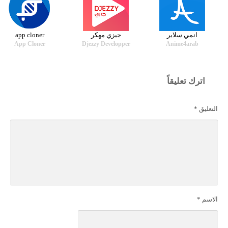
انمي سلاير
جيزي مهكر
app cloner
App Cloner
Djezzy Developper
Anime4arab
اترك تعليقاً
التعليق
*
الاسم
*