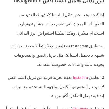
أبرز بدائل تحميل انستا اكس instagram x
إذا كنت تبحث عن بدائل لـ انستا X، فهناك العديد من
التطبيقات المميزة التي تقدم ميزات مشابهة وتجارب
استخدام مبتكرة، وهكذا يمكننا استعراض أبرز البدائل:
1-
تطبيق GB Instagram يُعتبر بديلاً رائعاً لأنه يوفر خيارات
شبيهة بـ
تحميل انستا X
، مثل تنزيل الصور والفيديوهات
بجودة عالية وإعدادات خصوصية متقدمة.
2-
تطبيق
Insta Pro
يقدم تجربة قريبة من تنزيل انستا اكس
لأنه يدعم التخصيص الكامل لواجهة المستخدم مع ميزات
إضافية تجعل التفاعل أكثر مرونة.
3-
تطبيق
OG Insta
يُعد خياراً مميزاً لأنه يوفر أداءً قوياً ودعماً