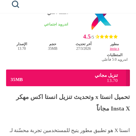
الرئيسية
/
اندرويد
انستا اكس
الرئيسية
اندرويد
اجتماعي
4.5
honista
/5
مطور
آخر تحديث
حجم
الإصدار
13.70
35MB
27/3/2026
insta x
هونيستا
للايفون
المتطلبات
اندرويد 5.0 فأعلى
هونيستا
للكمبيوتر
تنزيل مجاني
35MB
13.70
هونيستا
لايت
تحميل انستا x وتحديث تنزيل انستا اكس مهكر
خطوط
Insta X مجاناً
هونيستا
انستا X هو تطبيق مطور يتيح للمستخدمين تجربة محسّنة لـ