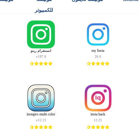
للكمبيوتر
my Insta
انستقرام رينو
v187.0
26.0
instapro multi color
insta hack
v12.21
12.25