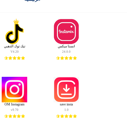
ضع الكلمة المناسبة: شات
الرئيسية
honista
هونيستا
انستا ميكس
تيك توك الذهبي
للايفون
V4.20
24.0.0
هونيستا
للكمبيوتر
هونيستا
لايت
خطوط
هونيستا
OM Instagram
save insta
v9.70
1.0