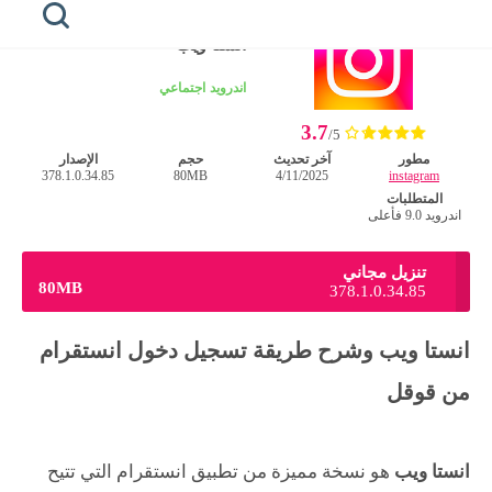
الرئيسية
/
اندرويد
انستا ويب
الرئيسية
اندرويد
اجتماعي
3.7
honista
/5
مطور
آخر تحديث
حجم
الإصدار
378.1.0.34.85
80MB
4/11/2025
instagram
هونيستا
للايفون
المتطلبات
اندرويد 9.0 فأعلى
هونيستا
للكمبيوتر
تنزيل مجاني
80MB
378.1.0.34.85
هونيستا
لايت
انستا ويب وشرح طريقة تسجيل دخول انستقرام
خطوط
من قوقل
هونيستا
انستا ويب
هو نسخة مميزة من تطبيق انستقرام التي تتيح