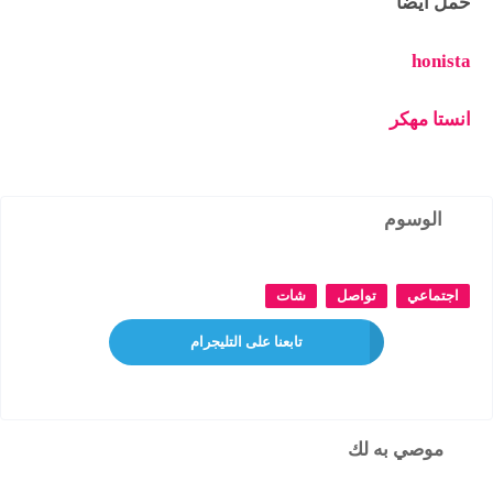
حمل أيضاً
honista
انستا مهكر
الوسوم
اجتماعي
تواصل
شات
تابعنا على التليجرام
موصي به لك