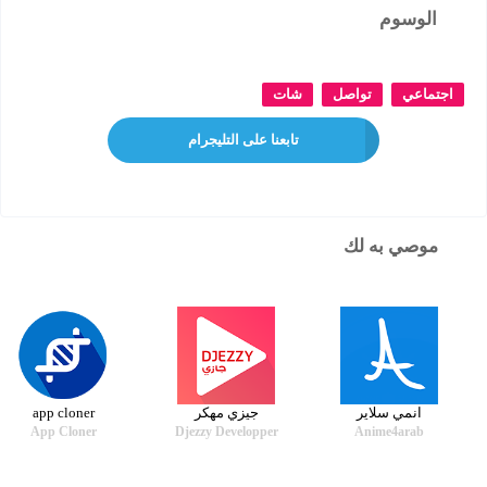
الوسوم
اجتماعي
تواصل
شات
تابعنا على التليجرام
موصي به لك
انمي سلاير
جيزي مهكر
app cloner
App Cloner
Djezzy Developper
Anime4arab