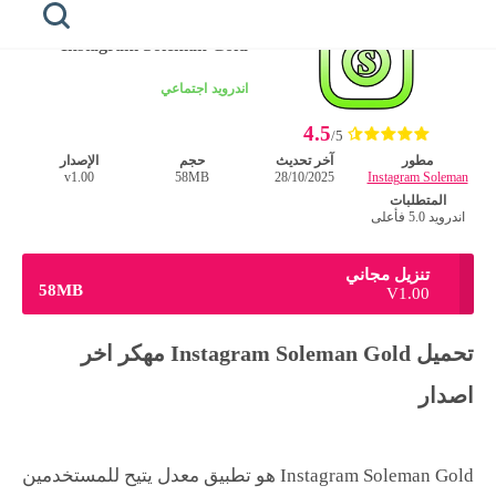
الرئيسية
/
اندرويد
Instagram Soleman Gold
الرئيسية
اندرويد
اجتماعي
4.5
honista
/5
مطور
آخر تحديث
حجم
الإصدار
v1.00
58MB
28/10/2025
Instagram Soleman
هونيستا
للايفون
المتطلبات
اندرويد 5.0 فأعلى
هونيستا
للكمبيوتر
تنزيل مجاني
58MB
V1.00
هونيستا
لايت
تحميل Instagram Soleman Gold مهكر اخر
خطوط
اصدار
هونيستا
Instagram Soleman Gold هو تطبيق معدل يتيح للمستخدمين