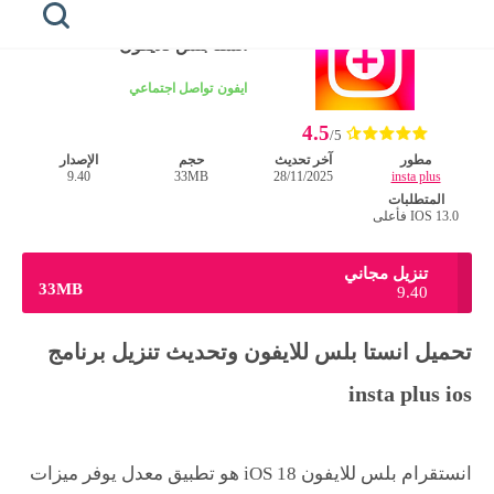
الرئيسية
/
ايفون
انستا بلس للايفون
الرئيسية
ايفون
تواصل اجتماعي
4.5
honista
/5
مطور
آخر تحديث
حجم
الإصدار
9.40
33MB
28/11/2025
insta plus
هونيستا
للايفون
المتطلبات
IOS 13.0 فأعلى
هونيستا
للكمبيوتر
تنزيل مجاني
33MB
9.40
هونيستا
لايت
تحميل انستا بلس للايفون وتحديث تنزيل برنامج
خطوط
insta plus ios
هونيستا
انستقرام بلس للايفون iOS 18 هو تطبيق معدل يوفر ميزات