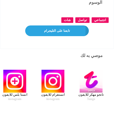
الوسوم
اجتماعي
تواصل
شات
تابعنا على التليجرام
موصي به لك
تانجو مهكر للايفون
انستقرام للايفون
انستا بلس للايفون
instagram
instagram
Tango