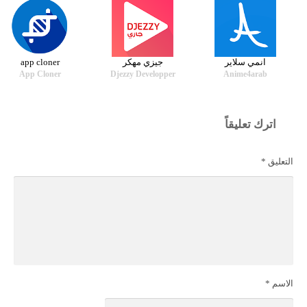
انمي سلاير
جيزي مهكر
app cloner
App Cloner
Djezzy Developper
Anime4arab
اترك تعليقاً
التعليق
*
الاسم
*