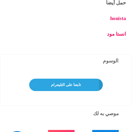
حمل أيضاً
honista
انستا مود
الوسوم
تابعنا على التليجرام
موصي به لك