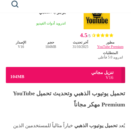
الرئيسية
/
اندرويد
يوتيوب الذهبي
الرئيسية
اندرويد
أدوات الفيديو
4.5
honista
/5
مطور
آخر تحديث
حجم
الإصدار
V16
104MB
31/10/2025
YouTube Premium
هونيستا
للايفون
المتطلبات
اندرويد 5.0 فأعلى
هونيستا
للكمبيوتر
تنزيل مجاني
104MB
V16
هونيستا
لايت
تحميل يوتيوب الذهبي وتحديث تحميل YouTube
خطوط
Premium مهكر مجاناً
هونيستا
يُعد
تحميل يوتيوب الذهبي
خياراً مثالياً للمستخدمين الذين