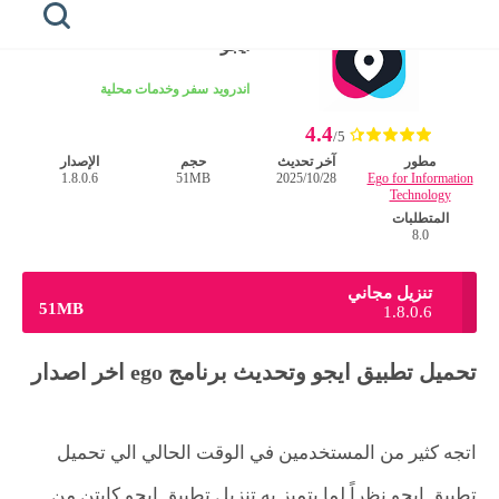
الرئيسية
/
اندرويد
ايجو
الرئيسية
اندرويد
سفر وخدمات محلية
4.4
honista
/5
مطور
آخر تحديث
حجم
الإصدار
Ego for Information
28‏/10‏/2025
51MB
1.8.0.6
هونيستا
Technology
للايفون
المتطلبات
8.0
هونيستا
للكمبيوتر
تنزيل مجاني
51MB
1.8.0.6
هونيستا
لايت
تحميل تطبيق ايجو وتحديث برنامج ego اخر اصدار
خطوط
هونيستا
اتجه كثير من المستخدمين في الوقت الحالي الي تحميل
تطبيق ايجو نظراً لما يتميز به تنزيل تطبيق ايجو كابتن من