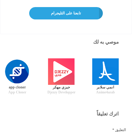
تابعنا على التليجرام
موصي به لك
انمي سلاير
جيزي مهكر
app cloner
App Cloner
Djezzy Developper
Anime4arab
اترك تعليقاً
التعليق
*