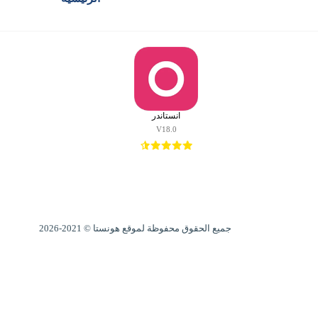
مطور: Instander
الرئيسية
honista
هونيستا
انستاندر
للايفون
V18.0
هونيستا
للكمبيوتر
هونيستا
لايت
جميع الحقوق محفوظة لموقع هونستا © 2021-2026
خطوط
هونيستا