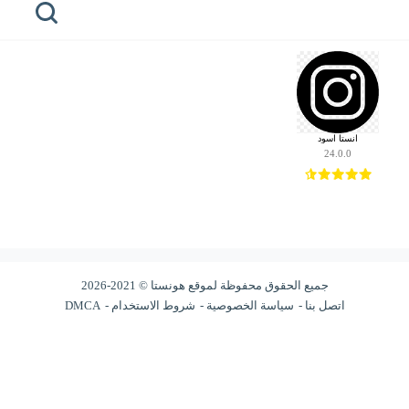
مطور: insta black
الرئيسية
honista
انستا اسود
هونيستا
24.0.0
للايفون
هونيستا
للكمبيوتر
هونيستا
لايت
جميع الحقوق محفوظة لموقع هونستا © 2021-2026
اتصل بنا
سياسة الخصوصية
شروط الاستخدام
DMCA
خطوط
هونيستا