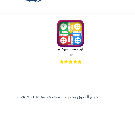
مطور: Gameberry Labs
الرئيسية
honista
هونيستا
لودو ستار مهكرة
للايفون
1.318.1
هونيستا
للكمبيوتر
هونيستا
لايت
جميع الحقوق محفوظة لموقع هونستا © 2021-2026
خطوط
هونيستا