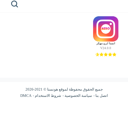
مطور: Aero Instagram
الرئيسية
honista
انستا ايرو مهكر
هونيستا
V24.0.0
للايفون
هونيستا
للكمبيوتر
هونيستا
لايت
جميع الحقوق محفوظة لموقع هونستا © 2021-2026
اتصل بنا
سياسة الخصوصية
شروط الاستخدام
DMCA
خطوط
هونيستا