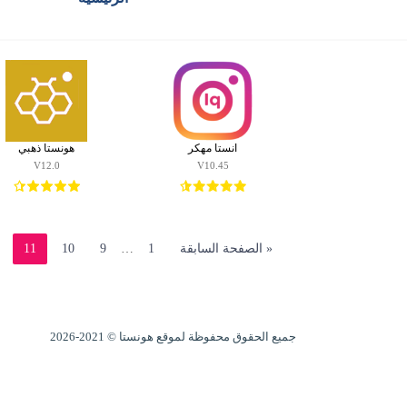
الفئة: اندرويد
الرئيسية
honista
هونيستا
انستا مهكر
هونستا ذهبي
للايفون
V12.0
V10.45
هونيستا
للكمبيوتر
« الصفحة السابقة
1
…
9
10
11
هونيستا
لايت
خطوط
هونيستا
جميع الحقوق محفوظة لموقع هونستا © 2021-2026