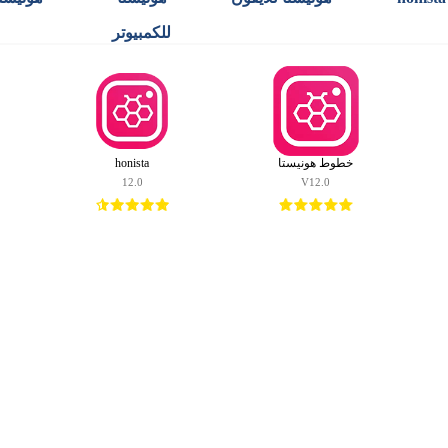
للكمبيوتر
خطوط هونيستا
honista
12.0
V12.0