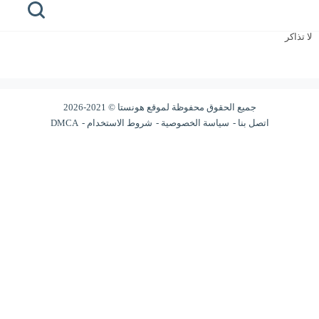
الفئة: التعليم
لا تذاكر
الرئيسية
honista
جميع الحقوق محفوظة لموقع هونستا © 2021-2026
هونيستا
اتصل بنا
سياسة الخصوصية
شروط الاستخدام
DMCA
للايفون
هونيستا
للكمبيوتر
هونيستا
لايت
خطوط
هونيستا